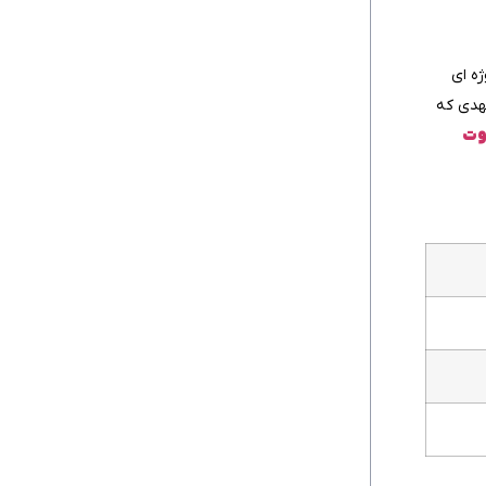
ژه‌ ای
عهدی که
وت