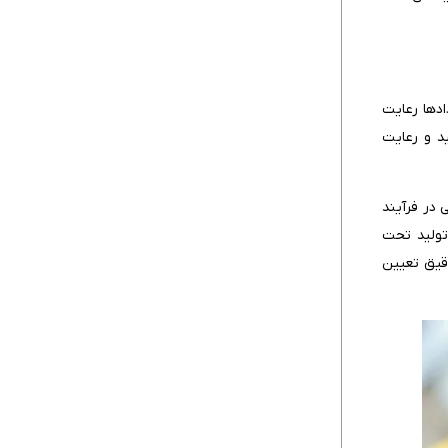
اید در تمامی قراردادها رعایت
د و رعایت
 در فرآیند
تولید تحت
قیق تعیین