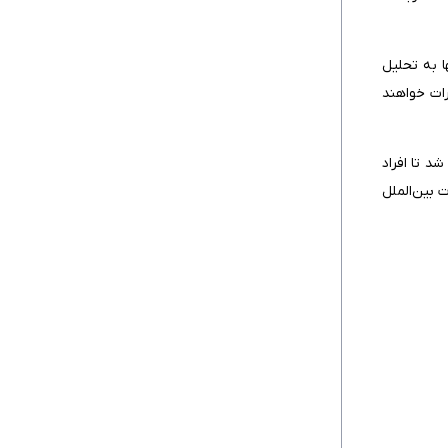
فرآیند اعتبارسنجی (Due Diligence)؛
مسئولیت نهادهای مالی در جلوگیری از تعامل
ا به تحلیل
با افراد تحریم‌شده چیست؟
رات خواهند
تحریم‌ها چگونه بر تراکنش‌های بشردوستانه
تاثیر می‌گذارند و چه استثناهایی وجود دارد؟
د تا افراد
چه بخش‌هایی از اقتصاد ایران هدف
 بین‌الملل
تحریم‌های بین‌المللی قرار گرفته‌اند؟
۲. فلزات ایران و تحریم‌های E.O. 13871؛ کدام
افراد و نهادها تحت تحریم قرار می‌گیرند؟
مجوزها و معافیت‌های تحریمی (General
Licenses)؛ تراکنش‌های بشردوستانه و
معاملات مجاز تحت تحریم‌ها چگونه ادامه
می‌یابند؟
کدام خدمات آموزشی و اینترنتی برای ایران
مجازند؟ بررسی قوانین و معافیت‌های تحریمی