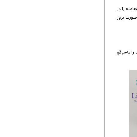
فروشنده
امله را در
۳. تعهد قطعی به پرداخت وجه در صورت
صورت بروز
مطابقت اسناد
اگر بانک واسطه پرداخت نکرد، بانک گشاینده
چگونه پول شما را تضمین می‌کند؟
چه زمانی بانک گشاینده موظف است پول شما
را به‌موقع
را سریع و بدون تاخیر پرداخت کند؟
۱. رعایت دقیق شرایط قرارداد و اعتبار اسنادی
۲. بانک گشاینده هیچ‌گونه اختیاری در دخالت
در جزئیات قرارداد ندارد
۳. بانک به‌عنوان تضمین‌کننده پرداخت
۴. برای کاهش ریسک عدم پرداخت، مدارک را
دقیق و کامل ارائه دهید
چرا بانک گشاینده برای ارسال اعتبار از کارگزاران
خود استفاده می‌کند؟